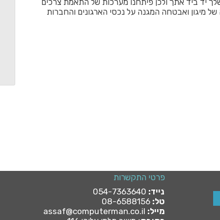
ך יד ביד אתך ולכן פיתחנו מערכות של התאמת צרכים
של מיגון ואבטחה המגנה על נכסי הארגונים והחברות
פרטי התקשרות
פרטי התקשרות
נייד:
054-7363640
נייד:
054-7363640
טל:
08-6588156
טל:
08-6588156
מייל:
assaf@computerman.co.il
מייל:
assaf@computerman.co.il
כתובת:
מושב תלמי אליהו 116